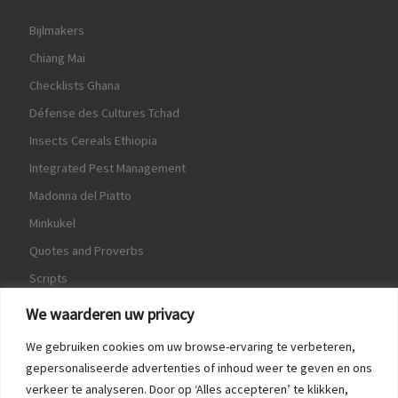
Bijlmakers
Chiang Mai
Checklists Ghana
Défense des Cultures Tchad
Insects Cereals Ethiopia
Integrated Pest Management
Madonna del Piatto
Minkukel
Quotes and Proverbs
Scripts
World Crops Database
We waarderen uw privacy
We gebruiken cookies om uw browse-ervaring te verbeteren,
gepersonaliseerde advertenties of inhoud weer te geven en ons
verkeer te analyseren. Door op ‘Alles accepteren’ te klikken,