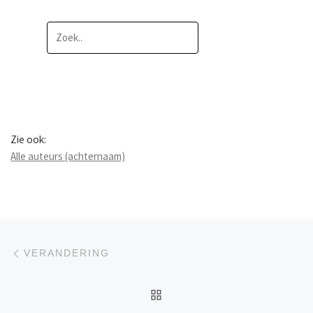
Zie ook:
Alle auteurs (achternaam)
Berichtnavigatie
Previous post
VERANDERING
BACK TO POST LIST