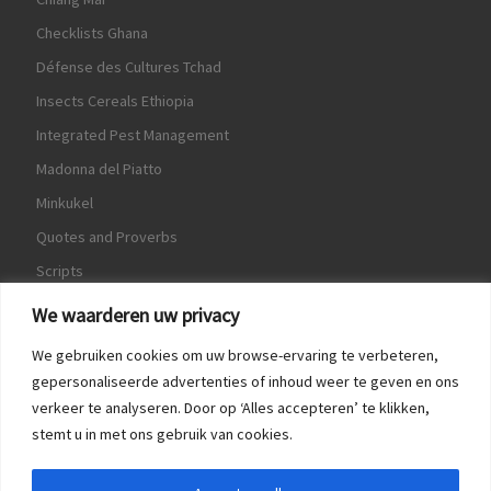
Checklists Ghana
Défense des Cultures Tchad
Insects Cereals Ethiopia
Integrated Pest Management
Madonna del Piatto
Minkukel
Quotes and Proverbs
Scripts
World Crops Database
We waarderen uw privacy
We gebruiken cookies om uw browse-ervaring te verbeteren,
gepersonaliseerde advertenties of inhoud weer te geven en ons
verkeer te analyseren. Door op ‘Alles accepteren’ te klikken,
Game
stemt u in met ons gebruik van cookies.
Herquote