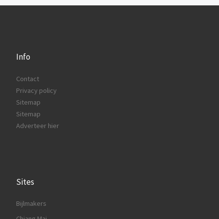
Info
Contact
Privacy policy
Sitemap
Sitemap
Adverteer hier
Sites
Bijlmakers
Chiang Mai