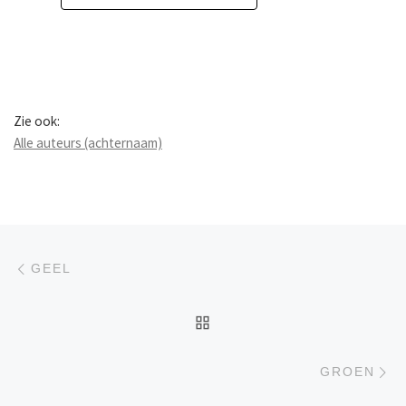
Zie ook:
Alle auteurs (achternaam)
Berichtnavigatie
Previous post
GEEL
BACK TO POST LIST
Ne
GROEN