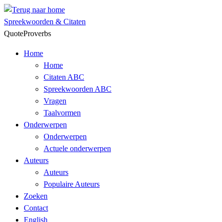
Skip
to
Spreekwoorden & Citaten
content
QuoteProverbs
Home
Home
Citaten ABC
Spreekwoorden ABC
Vragen
Taalvormen
Onderwerpen
Onderwerpen
Actuele onderwerpen
Auteurs
Auteurs
Populaire Auteurs
Zoeken
Contact
English