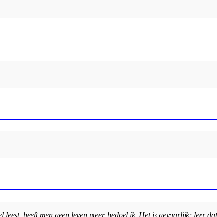
l leest, heeft men geen leven meer, bedoel ik. Het is gevaarlijk; leer da