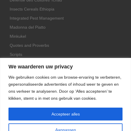
Insects Cereals Ethiopia
Integrated Pest Management
Madonna del Piatto
Minkukel
Quotes and Proverbs
Scripts
World Crops Database
We waarderen uw privacy
We gebruiken cookies om uw browse-ervaring te verbeteren,
gepersonaliseerde advertenties of inhoud weer te geven en
ons verkeer te analyseren. Door op ‘Alles accepteren’ te
Game
klikken, stemt u in met ons gebruik van cookies.
Herquote
Accepteer alles
Aanpassen