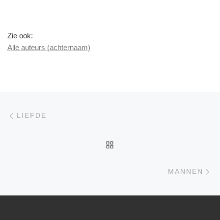
Zie ook:
Alle auteurs (achternaam)
Berichtnavigatie
Previous post
LIEFDE
BACK TO POST LIST
Ne
MANNEN