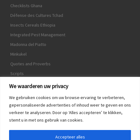
Checklists Ghana
Défense des Cultures Tchad
Insects Cereals Ethiopia
Integrated Pest Management
Madonna del Piatto
Minkukel
Quotes and Proverbs
Scripts
World Crops Database
We waarderen uw privacy
We gebruiken cookies om uw browse-ervaring te verbeteren,
gepersonaliseerde advertenties of inhoud weer te geven en ons
verkeer te analyseren. Door op ‘Alles accepteren’ te klikken,
Game
stemt u in met ons gebruik van cookies.
Herquote
Accepteer alles