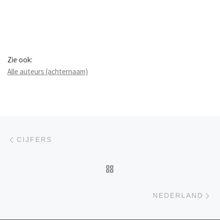
Zie ook:
Alle auteurs (achternaam)
Berichtnavigatie
Previous post
CIJFERS
BACK TO POST LIST
Ne
NEDERLAND