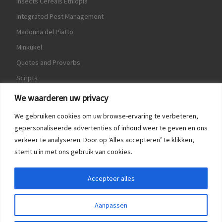
Insects Cereals Ethiopia
Integrated Pest Management
Madonna del Piatto
Minkukel
Quotes and Proverbs
Scripts
World Crops Database
We waarderen uw privacy
We gebruiken cookies om uw browse-ervaring te verbeteren,
gepersonaliseerde advertenties of inhoud weer te geven en ons
verkeer te analyseren. Door op ‘Alles accepteren’ te klikken,
Game
stemt u in met ons gebruik van cookies.
Herquote
Accepteer alles
Aanpassen