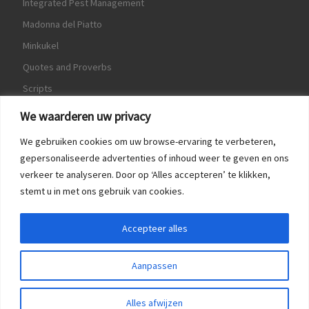
Integrated Pest Management
Madonna del Piatto
Minkukel
Quotes and Proverbs
Scripts
World Crops Database
We waarderen uw privacy
We gebruiken cookies om uw browse-ervaring te verbeteren,
gepersonaliseerde advertenties of inhoud weer te geven en ons
verkeer te analyseren. Door op ‘Alles accepteren’ te klikken,
Game
stemt u in met ons gebruik van cookies.
Herquote
Accepteer alles
Aanpassen
Alles afwijzen
© 2016 - 2026
Spreekwoorden & Citaten
–
All rights reserved