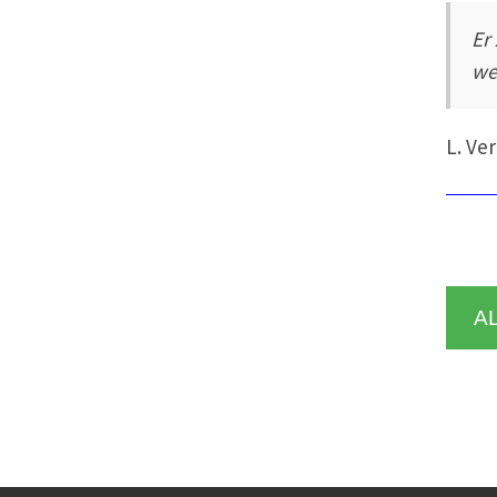
Er
we
L. Ve
A