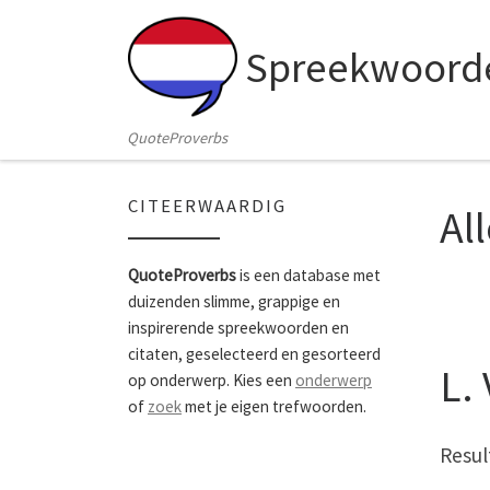
Skip to content
Spreekwoorde
QuoteProverbs
CITEERWAARDIG
Al
QuoteProverbs
is een database met
duizenden slimme, grappige en
inspirerende spreekwoorden en
citaten, geselecteerd en gesorteerd
L.
op onderwerp. Kies een
onderwerp
of
zoek
met je eigen trefwoorden.
Resul