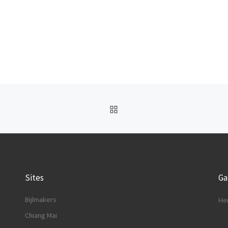
BACK TO POST LIST
Sites
G
Bijlmakers
He
Chiang Mai