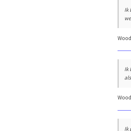
Ik
we
Wood
Ik
al
Wood
Ik 