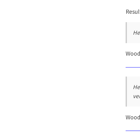
Resul
Het
Wood
He
ve
Wood