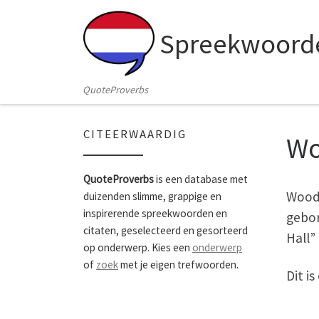
Skip to content
Spreekwoorde
QuoteProverbs
CITEERWAARDIG
Wo
QuoteProverbs
is een database met
Woody
duizenden slimme, grappige en
inspirerende spreekwoorden en
gebor
citaten, geselecteerd en gesorteerd
Hall” 
op onderwerp. Kies een
onderwerp
of
zoek
met je eigen trefwoorden.
Dit i