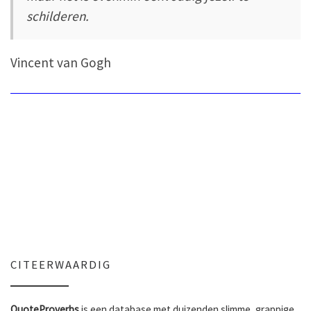
schilderen.
Vincent van Gogh
CITEERWAARDIG
QuoteProverbs
is een database met duizenden slimme, grappige