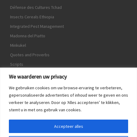
Défense des Cultures Tchad
Insects Cereals Ethiopia
Integrated Pest Management
Madonna del Piatto
Minkukel
Quotes and Proverbs
Scripts
World Crops Database
We waarderen uw privacy
We gebruiken cookies om uw browse-ervaring te verbeteren,
gepersonaliseerde advertenties of inhoud weer te geven en ons
verkeer te analyseren. Door op ‘Alles accepteren’ te klikken,
Game
stemt u in met ons gebruik van cookies.
Herquote
Accepteer alles