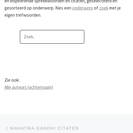
en inspirerende spreekwoorden en citaten, geselecteerd en
gesorteerd op onderwerp. Kies een
onderwerp
of
zoek
met je
eigen trefwoorden.
Zie ook:
Alle auteurs (achternaam)
Berichtnavigatie
Previous post
MAHATMA GANDHI CITATEN