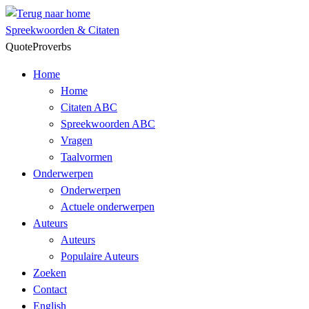
Skip
to
Spreekwoorden & Citaten
content
QuoteProverbs
Home
Home
Citaten ABC
Spreekwoorden ABC
Vragen
Taalvormen
Onderwerpen
Onderwerpen
Actuele onderwerpen
Auteurs
Auteurs
Populaire Auteurs
Zoeken
Contact
English