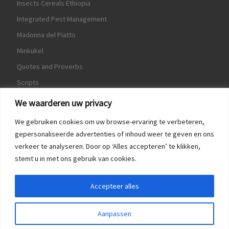
Insects Cereals Ethiopia
Integrated Pest Management
Madonna del Piatto
Minkukel
Quotes and Proverbs
Scripts
World Crops Database
We waarderen uw privacy
We gebruiken cookies om uw browse-ervaring te verbeteren,
gepersonaliseerde advertenties of inhoud weer te geven en ons
verkeer te analyseren. Door op ‘Alles accepteren’ te klikken,
Game
stemt u in met ons gebruik van cookies.
Herquote
Accepteer alles
Aanpassen