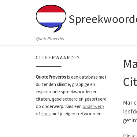
Skip to content
Spreekwoorde
QuoteProverbs
CITEERWAARDIG
Ma
Ci
QuoteProverbs
is een database met
duizenden slimme, grappige en
inspirerende spreekwoorden en
citaten, geselecteerd en gesorteerd
Marie
op onderwerp. Kies een
onderwerp
leefd
of
zoek
met je eigen trefwoorden.
getin
Dit i