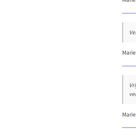
Ve
Marie
Vri
ve
Marie