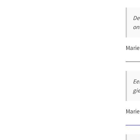
De
ont
Marie
Ee
gi
Marie