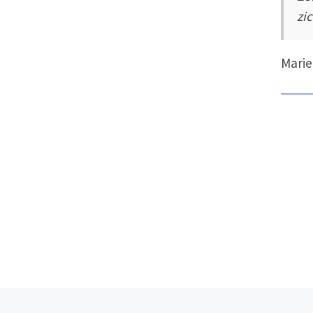
zi
Marie
Previous post