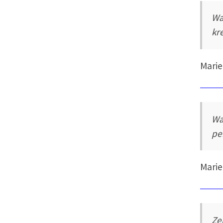
Wa
kre
Marie
Wa
pe
Marie
Ze