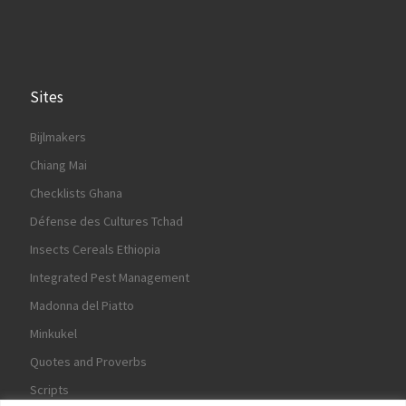
Sites
Bijlmakers
Chiang Mai
Checklists Ghana
Défense des Cultures Tchad
Insects Cereals Ethiopia
Integrated Pest Management
Madonna del Piatto
Minkukel
Quotes and Proverbs
Scripts