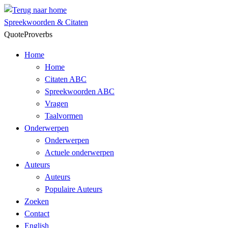
Skip
to
Spreekwoorden & Citaten
content
QuoteProverbs
Home
Home
Citaten ABC
Spreekwoorden ABC
Vragen
Taalvormen
Onderwerpen
Onderwerpen
Actuele onderwerpen
Auteurs
Auteurs
Populaire Auteurs
Zoeken
Contact
English