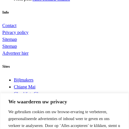
Info
Contact
Privacy policy
Sitemap
Sitemap
Adverteer hier
Sites
Bijlmakers
Chiang Mai
Checklists Ghana
Défense des Cultures Tchad
We waarderen uw privacy
Insects Cereals Ethiopia
We gebruiken cookies om uw browse-ervaring te verbeteren,
Integrated Pest Management
gepersonaliseerde advertenties of inhoud weer te geven en ons
Madonna del Piatto
verkeer te analyseren. Door op ‘Alles accepteren’ te klikken, stemt u
Minkukel