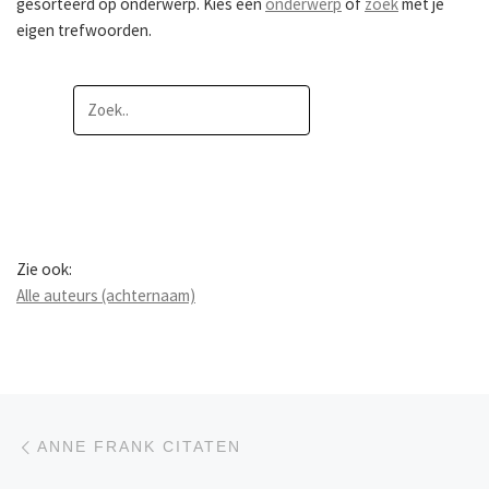
gesorteerd op onderwerp. Kies een
onderwerp
of
zoek
met je
eigen trefwoorden.
Zie ook:
Alle auteurs (achternaam)
Berichtnavigatie
Previous post
ANNE FRANK CITATEN