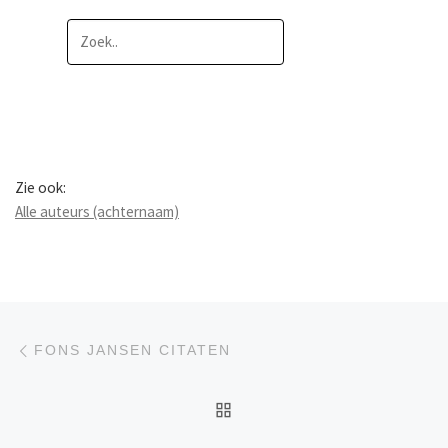
Zie ook:
Alle auteurs (achternaam)
Berichtnavigatie
Previous post
FONS JANSEN CITATEN
BACK TO POST LIST
Ne