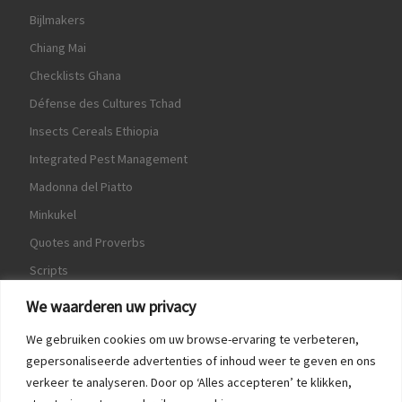
Bijlmakers
Chiang Mai
Checklists Ghana
Défense des Cultures Tchad
Insects Cereals Ethiopia
Integrated Pest Management
Madonna del Piatto
Minkukel
Quotes and Proverbs
Scripts
World Crops Database
We waarderen uw privacy
We gebruiken cookies om uw browse-ervaring te verbeteren,
gepersonaliseerde advertenties of inhoud weer te geven en ons
verkeer te analyseren. Door op ‘Alles accepteren’ te klikken,
Game