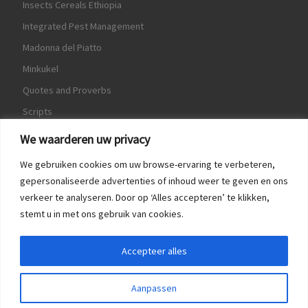
Insects Cereals Ethiopia
Integrated Pest Management
Madonna del Piatto
Minkukel
Quotes and Proverbs
Scripts
World Crops Database
We waarderen uw privacy
We gebruiken cookies om uw browse-ervaring te verbeteren,
gepersonaliseerde advertenties of inhoud weer te geven en ons
verkeer te analyseren. Door op ‘Alles accepteren’ te klikken,
Game
stemt u in met ons gebruik van cookies.
Herquote
Accepteer alles
Aanpassen