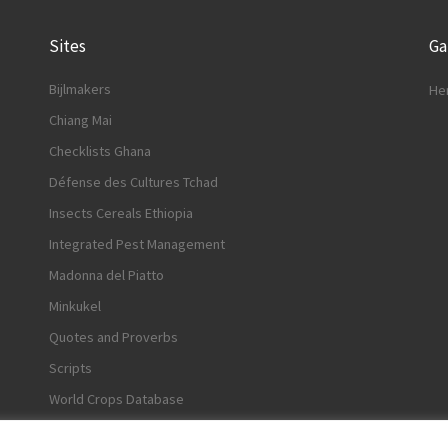
Sites
G
Bijlmakers
He
Chiang Mai
Checklists Ghana
Défense des Cultures Tchad
Insects Cereals Ethiopia
Integrated Pest Management
Madonna del Piatto
Minkukel
Quotes and Proverbs
Scripts
World Crops Database