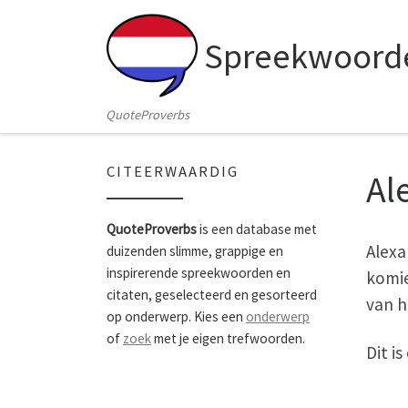
Skip to content
Spreekwoorde
QuoteProverbs
CITEERWAARDIG
Al
QuoteProverbs
is een database met
Alexa
duizenden slimme, grappige en
inspirerende spreekwoorden en
komie
citaten, geselecteerd en gesorteerd
van h
op onderwerp. Kies een
onderwerp
of
zoek
met je eigen trefwoorden.
Dit i