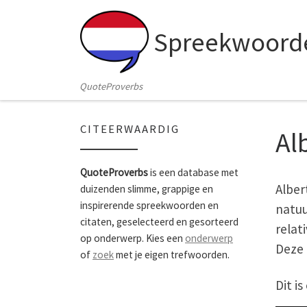
Skip to content
Spreekwoorde
QuoteProverbs
CITEERWAARDIG
Al
QuoteProverbs
is een database met
Alber
duizenden slimme, grappige en
inspirerende spreekwoorden en
natuu
citaten, geselecteerd en gesorteerd
relat
op onderwerp. Kies een
onderwerp
Deze 
of
zoek
met je eigen trefwoorden.
Dit i