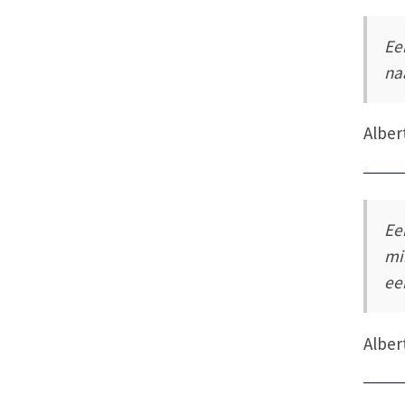
Ee
na
Alber
Ee
mi
een
Alber