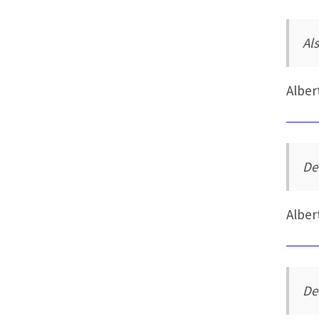
Al
Alber
De
Alber
De