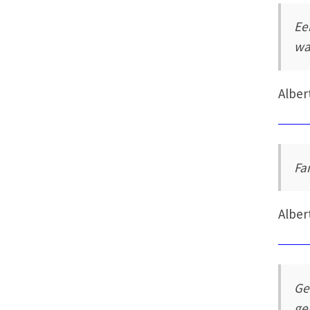
Ee
wa
Alber
Fa
Alber
Ge
ge