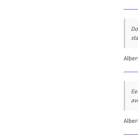
Do
st
Alber
Ee
av
Alber