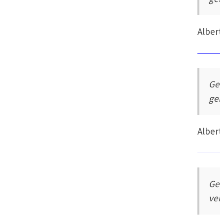
Alber
Ge
ge
Alber
Ge
ve